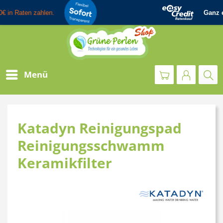
Menü
Katadyn Reinigungspad
Reinigungsschwamm
Keramikfilter