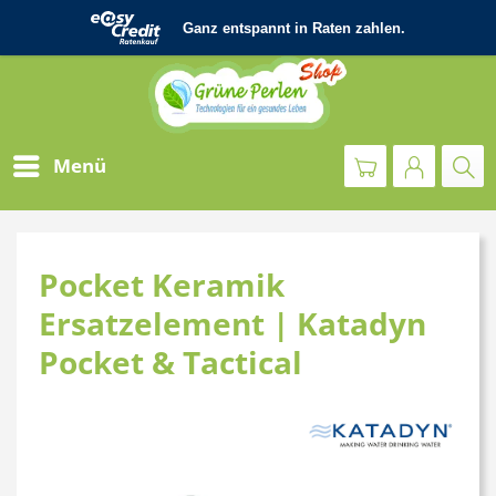
Menü
Pocket Keramik
Ersatzelement | Katadyn
Pocket & Tactical