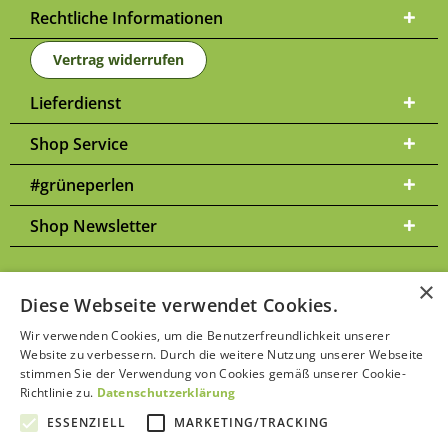
Rechtliche Informationen
Vertrag widerrufen
Lieferdienst
Shop Service
#grüneperlen
Shop Newsletter
×
Diese Webseite verwendet Cookies.
Versandkosten
* Alle Preise inkl. gesetzl. Mehrwertsteuer zzgl.
und
Wir verwenden Cookies, um die Benutzerfreundlichkeit unserer
ggf. Nachnahmegebühren, wenn nicht anders beschrieben | Bitte
Website zu verbessern. Durch die weitere Nutzung unserer Webseite
Datenschutzerklärung
beachten Sie unsere
stimmen Sie der Verwendung von Cookies gemäß unserer Cookie-
Richtlinie zu.
Datenschutzerklärung
ESSENZIELL
MARKETING/TRACKING