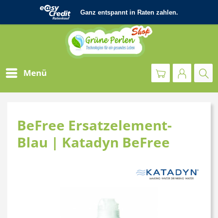
Menü
BeFree Ersatzelement-
Blau | Katadyn BeFree