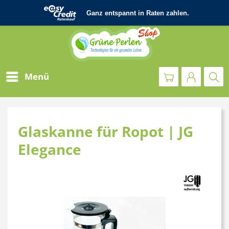
Menü
Glaskanne für Ropot | JG
Elegance