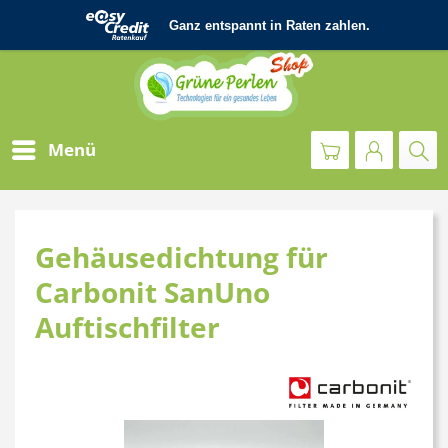
Menü
Gehäusedichtung für
Carbonit SanUno
Auftischfilter