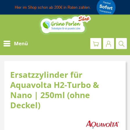
Menü
Ersatzzylinder für
Aquavolta H2-Turbo &
Nano | 250ml (ohne
Deckel)