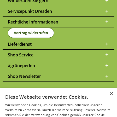
Wir beraten Sie gern
Servicepunkt Dresden
Rechtliche Informationen
Vertrag widerrufen
Lieferdienst
Shop Service
#grüneperlen
Shop Newsletter
×
Diese Webseite verwendet Cookies.
Versandkosten
* Alle Preise inkl. gesetzl. Mehrwertsteuer zzgl.
und
Wir verwenden Cookies, um die Benutzerfreundlichkeit unserer
ggf. Nachnahmegebühren, wenn nicht anders beschrieben | Bitte
Website zu verbessern. Durch die weitere Nutzung unserer Webseite
Datenschutzerklärung
beachten Sie unsere
stimmen Sie der Verwendung von Cookies gemäß unserer Cookie-