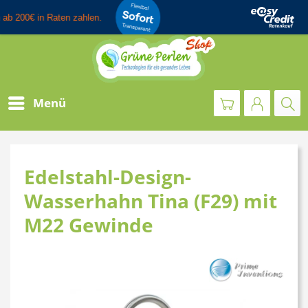
Menü
Edelstahl-Design-
Wasserhahn Tina (F29) mit
M22 Gewinde