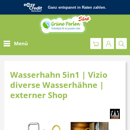
Menü
Wasserhahn 5in1 | Vizio
diverse Wasserhähne |
externer Shop