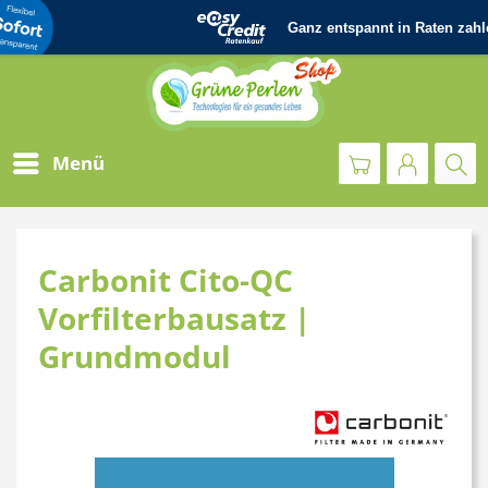
Menü
Carbonit Cito-QC
Vorfilterbausatz |
Grundmodul