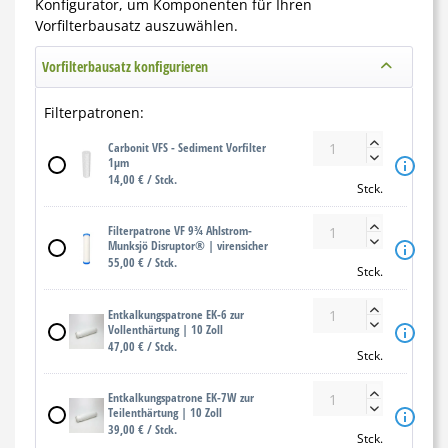
Konfigurator, um Komponenten für Ihren
Vorfilterbausatz auszuwählen.
Vorfilterbausatz konfigurieren
Filterpatronen:
Carbonit VFS - Sediment Vorfilter

1μm

14,00 € / Stck.
Stck.
Filterpatrone VF 9¾ Ahlstrom-

Munksjö Disruptor® | virensicher

55,00 € / Stck.
Stck.
Entkalkungspatrone EK-6 zur

Vollenthärtung | 10 Zoll

47,00 € / Stck.
Stck.
Entkalkungspatrone EK-7W zur

Teilenthärtung | 10 Zoll

39,00 € / Stck.
Stck.