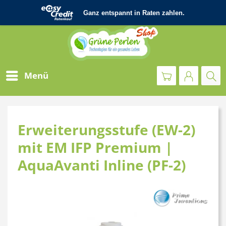
Menü
Erweiterungsstufe (EW-2)
mit EM IFP Premium |
AquaAvanti Inline (PF-2)