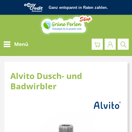
Menü
Alvito Dusch- und
Badwirbler