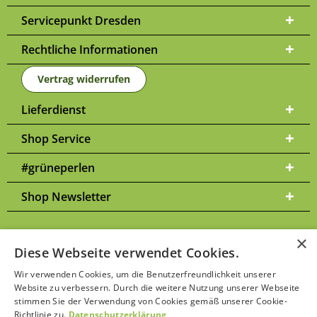
Servicepunkt Dresden
Rechtliche Informationen
Vertrag widerrufen
Lieferdienst
Shop Service
#grüneperlen
Shop Newsletter
×
Diese Webseite verwendet Cookies.
Versandkosten
* Alle Preise inkl. gesetzl. Mehrwertsteuer zzgl.
und
Wir verwenden Cookies, um die Benutzerfreundlichkeit unserer
ggf. Nachnahmegebühren, wenn nicht anders beschrieben | Bitte
Website zu verbessern. Durch die weitere Nutzung unserer Webseite
Datenschutzerklärung
beachten Sie unsere
stimmen Sie der Verwendung von Cookies gemäß unserer Cookie-
Richtlinie zu.
Datenschutzerklärung