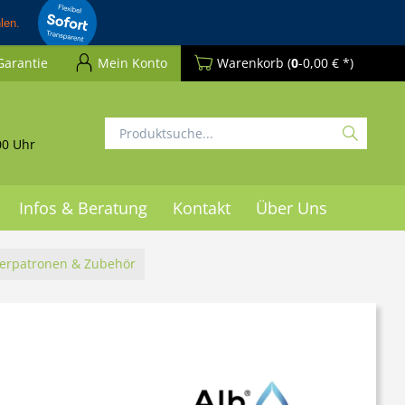
Garantie
Mein Konto
Warenkorb
(
0
-0,00 € *)
00 Uhr
Infos & Beratung
Kontakt
Über Uns
lterpatronen & Zubehör