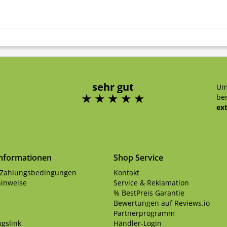
sehr gut
Um
ben
ex
Informationen
Shop Service
 Zahlungsbedingungen
Kontakt
inweise
Service & Reklamation
% BestPreis Garantie
Bewertungen auf Reviews.io
Partnerprogramm
gslink
Händler-Login