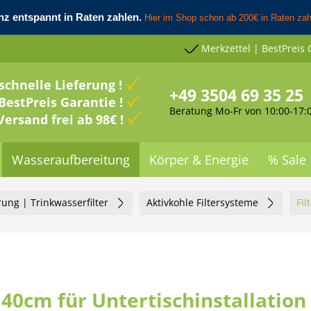
Merkzettel | BestPreis 
schnelle Lieferung !
+49 3504 69 35 25
BestPreis Garantie !
Beratung Mo-Fr von 10:00-17:
Versand frei ab 98€ !
Wasseraufbereitung
Körper & Energie
% Sale
rung | Trinkwasserfilter
Aktivkohle Filtersysteme
Fi
 40cm für Untertischinstallation