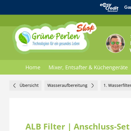
Home
Mixer, Entsafter & Küchengeräte
Übersicht
Wasseraufbereitung
1. Wasserfilte
ALB Filter | Anschluss-Set