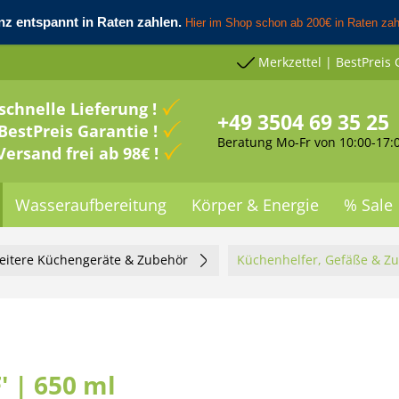
Merkzettel | BestPreis 
schnelle Lieferung !
+49 3504 69 35 25
BestPreis Garantie !
Beratung Mo-Fr von 10:00-17:
Versand frei ab 98€ !
Wasseraufbereitung
Körper & Energie
% Sale
eitere Küchengeräte & Zubehör
Küchenhelfer, Gefäße & Z
' | 650 ml