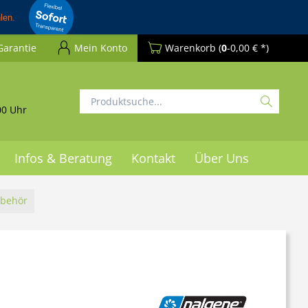
Garantie
Mein Konto
Warenkorb
(
0
-0,00 € *)
00 Uhr
Infos & Beratung
Kontakt
Über Uns
ubehör