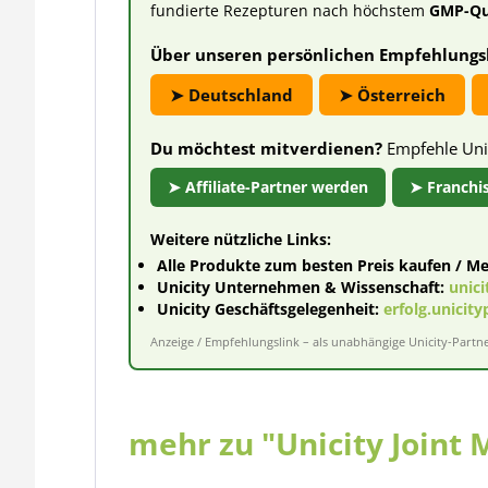
fundierte Rezepturen nach höchstem
GMP-Qua
Über unseren persönlichen Empfehlungsl
➤ Deutschland
➤ Österreich
Du möchtest mitverdienen?
Empfehle Unic
➤ Affiliate-Partner werden
➤ Franchi
Weitere nützliche Links:
Alle Produkte zum besten Preis kaufen / Me
Unicity Unternehmen & Wissenschaft:
unic
Unicity Geschäftsgelegenheit:
erfolg.unicity
Anzeige / Empfehlungslink – als unabhängige Unicity-Partner
mehr zu "Unicity Joint 