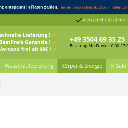
Merkzettel | BestPreis 
schnelle Lieferung !
+49 3504 69 35 25
BestPreis Garantie !
Beratung Mo-Fr von 10:00-17:
Versand frei ab 98€ !
Wasseraufbereitung
Körper & Energie
% Sale