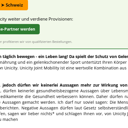
➤ Schweiz
ity weiter und verdiene Provisionen:
se-Partner werden
 profitieren wir von qualifizierten Bestellungen.
 täglich bewegen - ein Leben lang! Da spielt der Schutz von Gele
nährung und ein gelenkschonender Sport untertützt Ihren Körper 
n Unicity. Unicity Joint Mobility ist eine wertvolle Kombination au
ty, jedoch dürfen wir keinerlei Aussagen mehr zur Wirkung von
ie, dürfen keinerlei gesundheitsbezogene Aussagen über Lebens
 Medikamente die Gesundheit verbessern können. Daher dürfen na
ne Aussagen gemacht werden. Ich darf nur soviel sagen: Die Mensc
 berichten. Negative Aussagen dürfen laut Gesetz selbstverständ
en, sagen wir lieber nichts* und schlagen Ihnen vor, von Unicity J
zu machen