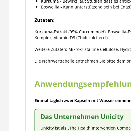
Kurkuma - Bewirkt laut Studien dass es anti
Boswellia - Kann unterstützend sein bei En
Zutaten:
Kurkuma-Extrakt (95% Curcuminoid), Boswellia-Ext
Komplex, Vitamin D3 (Cholecalciferol),
Weitere Zutaten: Mikrokristalline Cellulose, Hydr
Die Nährwerttabelle entnehmen Sie bitte dem ori
Anwendungsempfehlu
Einmal täglich zwei Kapseln mit Wasser einneh
Das Unternehmen Unicity
Unicity ist als
„The Health Intervention Compa