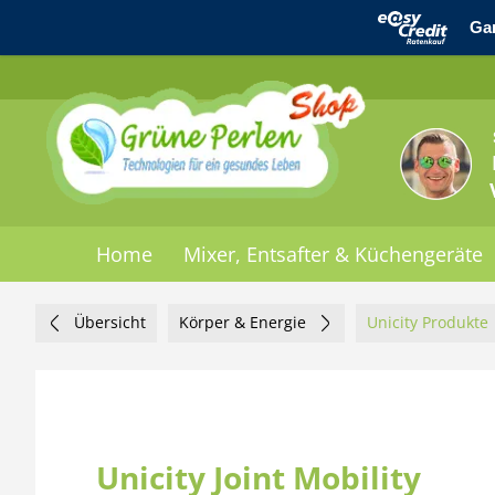
Home
Mixer, Entsafter & Küchengeräte
Übersicht
Körper & Energie
Unicity Produkte
Unicity Joint Mobility