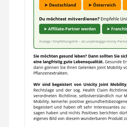
➤ Deutschland
➤ Österreich
Du möchtest mitverdienen?
Empfehle Unic
➤ Affiliate-Partner werden
➤ Franchi
Anzeige / Empfehlungslink – als unabhängige Unicity-Partner
Sie möchten gesund leben? Dann sollten Sie sich
eine langfristig gute Lebensqualität.
Gesunde Er
dann gönnen Sie Ihren Gelenken Joint Mobility vo
Pflanzenextrakten.
Wir sind begeistert von Unicity Joint Mobili
Rechtslage und der sog. Health Claim Richtlin
verordneten Richtlinie, selbstverständlich nur
Mobility, keinerlei positive gesundheitsbezoge
begeistert und haben oft sehr Interessantes zu
sagen haben und nichts Positives berichten dürf
eigenes Bild von diesem wunderbaren Produkt 