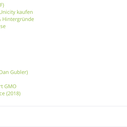
F)
Unicity kaufen
 & Hintergründe
ise
Dan Gubler)
ort GMO
e (2018)