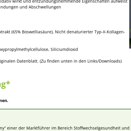
oxidativ wirkt und entzündungshemmende Eigenschaften aufweist
tzündungen und Abschwellungen
rakt (65% Boswelliasäure), Nicht denaturierter Typ-II-Kollagen-
oxypropylmethylcellulose, Siliciumdioxid
ginalen Datenblatt. (Zu finden unten in den Links/Downloads)
ng*
men.
ny“
einer der Marktführer im Bereich Stoffwechselgesundheit und e