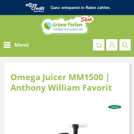
Menü
Omega Juicer MM1500 |
Anthony William Favorit