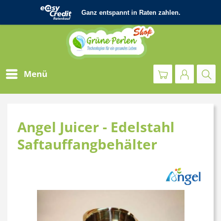
Menü
Angel Juicer - Edelstahl
Saftauffangbehälter