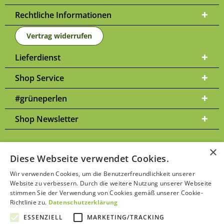
Rechtliche Informationen
Vertrag widerrufen
Lieferdienst
Shop Service
#grüneperlen
Shop Newsletter
×
Diese Webseite verwendet Cookies.
Versandkosten
* Alle Preise inkl. gesetzl. Mehrwertsteuer zzgl.
und
Wir verwenden Cookies, um die Benutzerfreundlichkeit unserer
ggf. Nachnahmegebühren, wenn nicht anders beschrieben | Bitte
Website zu verbessern. Durch die weitere Nutzung unserer Webseite
Datenschutzerklärung
beachten Sie unsere
stimmen Sie der Verwendung von Cookies gemäß unserer Cookie-
Richtlinie zu.
Datenschutzerklärung
ESSENZIELL
MARKETING/TRACKING