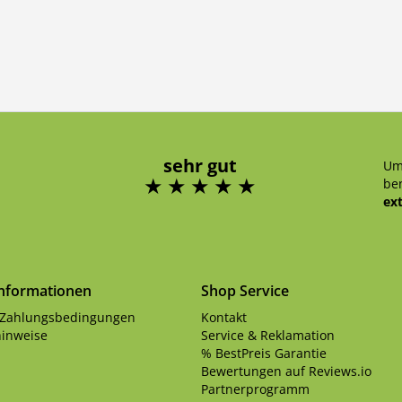
sehr gut
Um
ben
ex
Informationen
Shop Service
 Zahlungsbedingungen
Kontakt
inweise
Service & Reklamation
% BestPreis Garantie
Bewertungen auf Reviews.io
Partnerprogramm