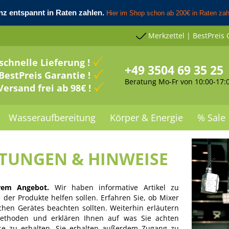
Merkzettel | BestPreis 
schnelle Lieferung !
+49 3504 69 35 25
BestPreis Garantie !
Beratung Mo-Fr von 10:00-17:
Versand frei ab 98€ !
Wasseraufbereitung
Körper & Energie
% Sale
ITUNGEN & HINWEISE
rem Angebot.
Wir haben informative Artikel zu
der Produkte helfen sollen. Erfahren Sie, ob Mixer
chen Gerätes beachten sollten. Weiterhin erläutern
rmethoden und erklären Ihnen auf was Sie achten
se zu erhalten. Sie erhalten außerdem Zugang zu