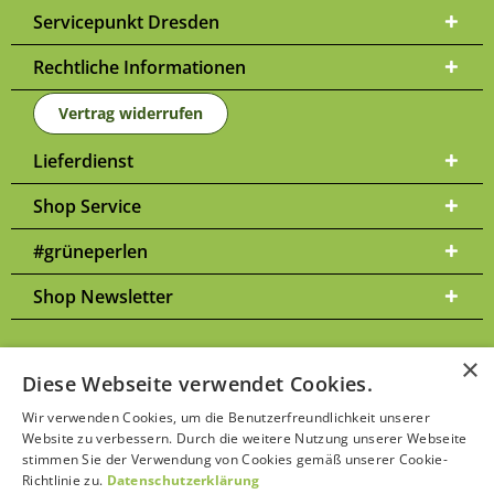
Servicepunkt Dresden
Rechtliche Informationen
Vertrag widerrufen
Lieferdienst
Shop Service
#grüneperlen
Shop Newsletter
×
Diese Webseite verwendet Cookies.
Versandkosten
* Alle Preise inkl. gesetzl. Mehrwertsteuer zzgl.
und
Wir verwenden Cookies, um die Benutzerfreundlichkeit unserer
ggf. Nachnahmegebühren, wenn nicht anders beschrieben | Bitte
Website zu verbessern. Durch die weitere Nutzung unserer Webseite
Datenschutzerklärung
beachten Sie unsere
stimmen Sie der Verwendung von Cookies gemäß unserer Cookie-
Richtlinie zu.
Datenschutzerklärung