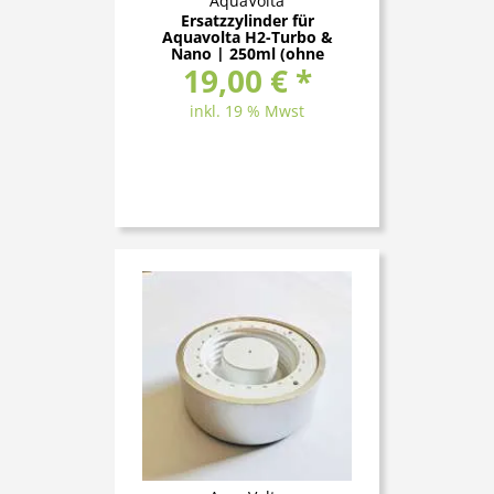
AquaVolta
Ersatzzylinder für
Aquavolta H2-Turbo &
Nano | 250ml (ohne
19,00 € *
Deckel)
inkl. 19 % Mwst