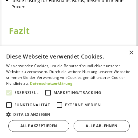
Ideale Lösung für Haushalte, Büros, Reisen und kleine
Praxen
Fazit
aQuator steht für praxistaugliche, mobile
×
Wasserionisierer aus europäischer Fertigung. Mit den
Diese Webseite verwendet Cookies.
Modellreihen aQuator Mini (inklusive Silver-Option) und
Wir verwenden Cookies, um die Benutzerfreundlichkeit unserer
aQuator Vivo deckt der Hersteller ein breites Spektrum an
Website zu verbessern. Durch die weitere Nutzung unserer Webseite
Nutzungsprofilen ab – vom Einsteiger bis zum Vielnutzer.
stimmen Sie der Verwendung von Cookies gemäß unserer Cookie-
Die Geräte punkten mit einfacher Handhabung,
Richtlinie zu.
Datenschutzerklärung
verlässlicher Membran-Elektrolyse, guten
Einstellmöglichkeiten für pH/ORP und einem
ESSENZIELL
MARKETING/TRACKING
vollständigen Zubehör- und Ersatzteilsortiment. Wer eine
flexible, installationsfreie Lösung zur Herstellung von
FUNKTIONALITÄT
EXTERNE MEDIEN
basischem und saurem Wasser sucht, findet in aQuator
Kontakt aufnehmen
DETAILS ANZEIGEN
eine solide, bewährte Marke.
ALLE AKZEPTIEREN
ALLE ABLEHNEN
Bewertungen von Trustami anzeigen