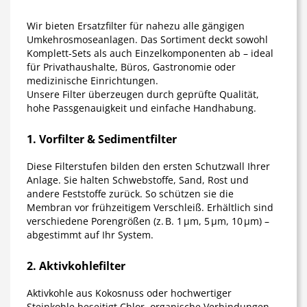
Wir bieten
Ersatzfilter für nahezu alle gängigen
Umkehrosmoseanlagen
. Das Sortiment deckt sowohl
Komplett-Sets als auch Einzelkomponenten ab – ideal
für Privathaushalte, Büros, Gastronomie oder
medizinische Einrichtungen.
Unsere Filter überzeugen durch geprüfte Qualität,
hohe Passgenauigkeit und einfache Handhabung.
1. Vorfilter & Sedimentfilter
Diese Filterstufen bilden den ersten Schutzwall Ihrer
Anlage. Sie halten Schwebstoffe, Sand, Rost und
andere Feststoffe zurück. So schützen sie die
Membran vor frühzeitigem Verschleiß. Erhältlich sind
verschiedene Porengrößen (z. B. 1 µm, 5 µm, 10 µm) –
abgestimmt auf Ihr System.
2. Aktivkohlefilter
Aktivkohle aus Kokosnuss oder hochwertiger
Steinkohle beseitigt Chlor, organische Verbindungen