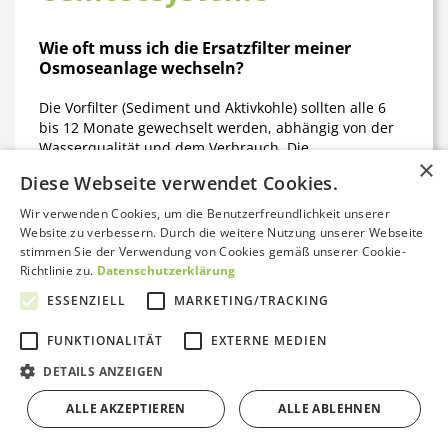
Wie oft muss ich die Ersatzfilter meiner
Osmoseanlage wechseln?
Die Vorfilter (Sediment und Aktivkohle) sollten alle 6
bis 12 Monate gewechselt werden, abhängig von der
Wasserqualität und dem Verbrauch. Die
×
Osmosemembran hält in der Regel 2 bis 3 Jahre.
Diese Webseite verwendet Cookies.
Nachfilter wie Remineralisierungskartuschen werden
ebenfalls alle 6 bis 12 Monate getauscht. GrünePerlen
Wir verwenden Cookies, um die Benutzerfreundlichkeit unserer
empfiehlt, die Herstellerangaben zu beachten und bei
Website zu verbessern. Durch die weitere Nutzung unserer Webseite
Geschmacksveränderungen oder nachlassender
stimmen Sie der Verwendung von Cookies gemäß unserer Cookie-
Durchflussmenge einen vorzeitigen Wechsel
Richtlinie zu.
Datenschutzerklärung
vorzunehmen.
ESSENZIELL
MARKETING/TRACKING
Welche Ersatzfilter passen zu meiner
FUNKTIONALITÄT
EXTERNE MEDIEN
Umkehrosmoseanlage?
Kontakt aufnehmen
DETAILS ANZEIGEN
Die Kompatibilität hängt vom Hersteller und Modell
ALLE AKZEPTIEREN
ALLE ABLEHNEN
Ihrer Anlage ab. Bei GrünePerlen finden Sie Ersatzfilter
Bewertungen von Trustami anzeigen
für alle gängigen Marken wie Aqua Living, Aquaphor,