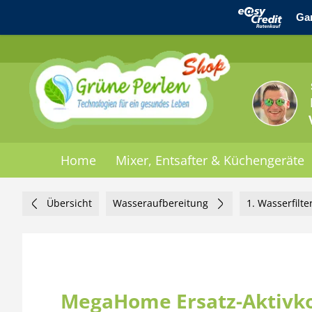
Home
Mixer, Entsafter & Küchengeräte
Übersicht
Wasseraufbereitung
1. Wasserfilte
MegaHome Ersatz-Aktivko