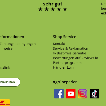
sehr gut
Um
ben
ex
Informationen
Shop Service
 Zahlungsbedingungen
Kontakt
inweise
Service & Reklamation
% BestPreis Garantie
Bewertungen auf Reviews.io
Partnerprogramm
gslink
Händler-Login
#grüneperlen
iderrufen