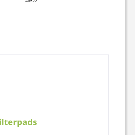
46522
ilterpads