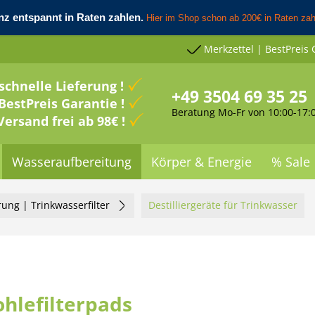
Merkzettel | BestPreis 
schnelle Lieferung !
+49 3504 69 35 25
BestPreis Garantie !
Beratung Mo-Fr von 10:00-17:
Versand frei ab 98€ !
Wasseraufbereitung
Körper & Energie
% Sale
rung | Trinkwasserfilter
Destilliergeräte für Trinkwasser
hlefilterpads