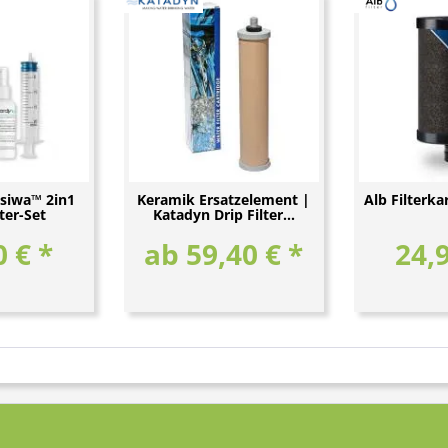
siwa™ 2in1
Keramik Ersatzelement |
Alb Filterka
lter-Set
Katadyn Drip Filter...
0 € *
ab 59,40 € *
24,9