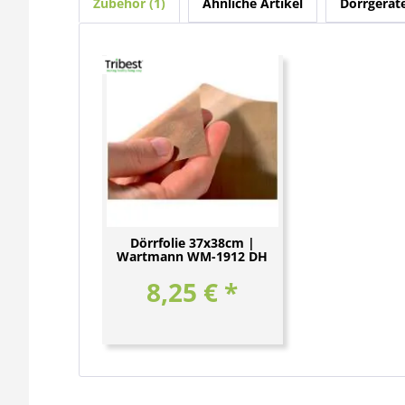
Zubehör
1
Ähnliche Artikel
Dörrgerät
Dörrfolie 37x38cm |
Wartmann WM-1912 DH
8,25 € *