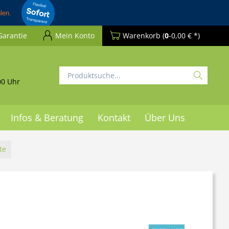
Garantie
Mein Konto
Warenkorb
(
0
-0,00 € *)
00 Uhr
Infos & Beratung
Kontakt
Über Uns
te