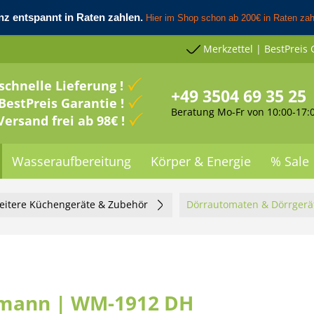
Merkzettel | BestPreis 
schnelle Lieferung !
+49 3504 69 35 25
BestPreis Garantie !
Beratung Mo-Fr von 10:00-17:
Versand frei ab 98€ !
Wasseraufbereitung
Körper & Energie
% Sale
eitere Küchengeräte & Zubehör
Dörrautomaten & Dörrgerä
tmann | WM-1912 DH