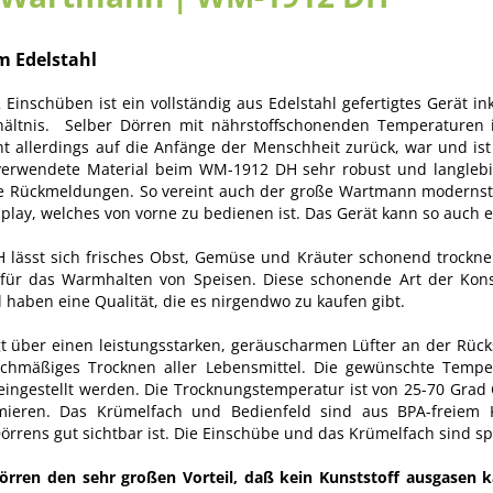
 Edelstahl
chüben ist ein vollständig aus Edelstahl gefertigtes Gerät inkl
rhältnis. Selber Dörren mit nährstoffschonenden Temperaturen i
 allerdings auf die Anfänge der Menschheit zurück, war und ist
 verwendete Material beim WM-1912 DH sehr robust und langlebig
e Rückmeldungen. So vereint auch der große Wartmann modernste 
splay, welches von vorne zu bedienen ist. Das Gerät kann so auch 
sst sich frisches Obst, Gemüse und Kräuter schonend trocknen. 
 für das Warmhalten von Speisen. Diese schonende Art der Kon
 haben eine Qualität, die es nirgendwo zu kaufen gibt.
ber einen leistungsstarken, geräuscharmen Lüfter an der Rücksei
eichmäßiges Trocknen aller Lebensmittel. Die gewünschte Temp
reingestellt werden. Die Trocknungstemperatur ist von 25-70 Grad 
eren. Das Krümelfach und Bedienfeld sind aus BPA-freiem Ku
Dörrens gut sichtbar ist. Die Einschübe und das Krümelfach sind s
Dörren den sehr großen Vorteil, daß kein Kunststoff ausgasen