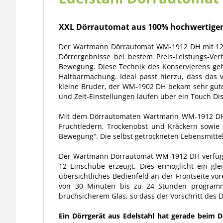
XXL Dörrautomat aus 100% hochwertigem
Der Wartmann Dörrautomat WM-1912 DH mit 12 Eins
Dörrergebnisse bei bestem Preis-Leistungs-Ve
Bewegung. Diese Technik des Konservierens geht
Haltbarmachung. Ideal passt hierzu, dass das
kleine Bruder, der WM-1902 DH bekam sehr gut
und Zeit-Einstellungen laufen über ein Touch Di
Mit dem Dörrautomaten Wartmann WM-1912 DH lä
Fruchtledern, Trockenobst und Kräckern sowie
Bewegung“. Die selbst getrockneten Lebensmittel
Der Wartmann Dörrautomat WM-1912 DH verfügt ü
12 Einschübe erzeugt. Dies ermöglicht ein gl
übersichtliches Bedienfeld an der Frontseite vo
von 30 Minuten bis zu 24 Stunden programmi
bruchsicherem Glas, so dass der Vorschritt des 
Ein Dörrgerät aus Edelstahl hat gerade beim 