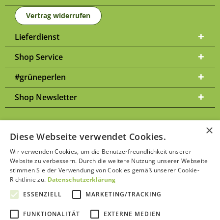
Vertrag widerrufen
Lieferdienst
Shop Service
#grüneperlen
Shop Newsletter
×
Diese Webseite verwendet Cookies.
Versandkosten
* Alle Preise inkl. gesetzl. Mehrwertsteuer zzgl.
und
Wir verwenden Cookies, um die Benutzerfreundlichkeit unserer
ggf. Nachnahmegebühren, wenn nicht anders beschrieben | Bitte
Website zu verbessern. Durch die weitere Nutzung unserer Webseite
Datenschutzerklärung
beachten Sie unsere
stimmen Sie der Verwendung von Cookies gemäß unserer Cookie-
Richtlinie zu.
Datenschutzerklärung
ESSENZIELL
MARKETING/TRACKING
FUNKTIONALITÄT
EXTERNE MEDIEN