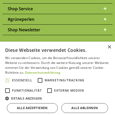
Shop Service
#grüneperlen
Shop Newsletter
×
Diese Webseite verwendet Cookies.
Versandkosten
* Alle Preise inkl. gesetzl. Mehrwertsteuer zzgl.
und
Wir verwenden Cookies, um die Benutzerfreundlichkeit unserer
ggf. Nachnahmegebühren, wenn nicht anders beschrieben | Bitte
Website zu verbessern. Durch die weitere Nutzung unserer Webseite
Datenschutzerklärung
beachten Sie unsere
stimmen Sie der Verwendung von Cookies gemäß unserer Cookie-
Richtlinie zu.
Datenschutzerklärung
ESSENZIELL
MARKETING/TRACKING
FUNKTIONALITÄT
EXTERNE MEDIEN
Kontakt aufnehmen
DETAILS ANZEIGEN
ALLE AKZEPTIEREN
ALLE ABLEHNEN
Bewertungen von Trustami anzeigen