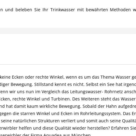
ren und beleben Sie Ihr Trinkwasser mit bewährten Methoden w
s keine Ecken oder rechte Winkel, wenn es um das Thema Wasser ge
diger Bewegung. Stillstand kennt es nicht. Selbst ein See hat irge
enn wir uns nun im Vergleich das Leitungswasser- Rohrnetz ansc
Ecken, rechte Winkel und Turbinen. Des Weiteren steht das Wasse
 und hat damit kaum wirkliche Bewegung. Sobald der Hahn aufgedre
gegen die starren Winkel und Ecken im Rohrleitungssystem. Das E
 seine natürlichen Strukturen verliert und somit auch seine Qualit
rwirbler helfen und diese Qualität wieder herstellen? Erfahren Sie
serwirbler der Firma Aquadea aus München.