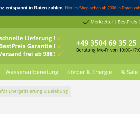
Merkzettel | BestPreis 
schnelle Lieferung !
+49 3504 69 35 25
BestPreis Garantie !
Beratung Mo-Fr von 10:00-17:
Versand frei ab 98€ !
Wasseraufbereitung
Körper & Energie
% Sale
nfos Energetisierung & Belebung