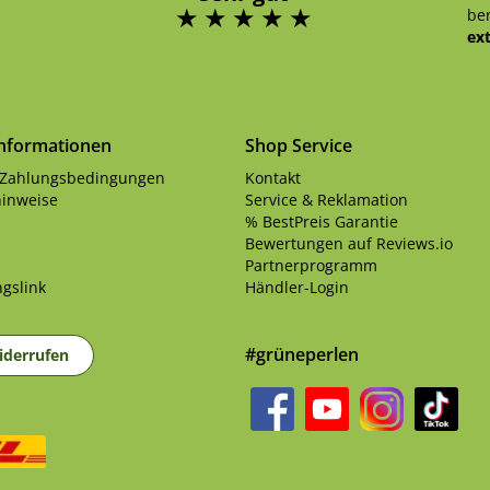
ben
ex
Informationen
Shop Service
 Zahlungsbedingungen
Kontakt
inweise
Service & Reklamation
% BestPreis Garantie
Bewertungen auf Reviews.io
Partnerprogramm
gslink
Händler-Login
#grüneperlen
iderrufen