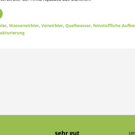
ler
,
Wasserwirbler
,
Verwirbler
,
Quellwasser
,
feinstoffliche Aufbe
rukturierung
sehr gut
Um