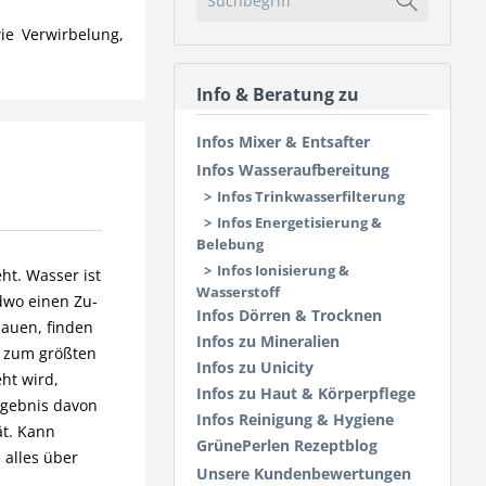
ie Verwirbelung,
Info & Beratung zu
Infos Mixer & Entsafter
Infos Wasseraufbereitung
Infos Trinkwasserfilterung
Infos Energetisierung &
Belebung
Infos Ionisierung &
ht. Wasser ist
Wasserstoff
ndwo einen Zu-
Infos Dörren & Trocknen
hauen, finden
Infos zu Mineralien
r zum größten
Infos zu Unicity
ht wird,
Infos zu Haut & Körperpflege
rgebnis davon
Infos Reinigung & Hygiene
ät. Kann
GrünePerlen Rezeptblog
 alles über
Unsere Kundenbewertungen