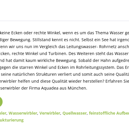
s keine Ecken oder rechte Winkel, wenn es um das Thema Wasser ge
diger Bewegung. Stillstand kennt es nicht. Selbst ein See hat irge
enn wir uns nun im Vergleich das Leitungswasser- Rohrnetz ansc
Ecken, rechte Winkel und Turbinen. Des Weiteren steht das Wasse
 und hat damit kaum wirkliche Bewegung. Sobald der Hahn aufgedre
gegen die starren Winkel und Ecken im Rohrleitungssystem. Das E
 seine natürlichen Strukturen verliert und somit auch seine Qualit
rwirbler helfen und diese Qualität wieder herstellen? Erfahren Sie
serwirbler der Firma Aquadea aus München.
ler
,
Wasserwirbler
,
Verwirbler
,
Quellwasser
,
feinstoffliche Aufbe
rukturierung