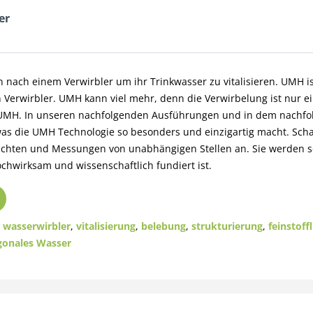
er
 nach einem Verwirbler um ihr Trinkwasser zu vitalisieren. UMH is
n Verwirbler. UMH kann viel mehr, denn die Verwirbelung ist nur e
 UMH. In unseren nachfolgenden Ausführungen und in dem nachf
was die UMH Technologie so besonders und einzigartig macht. Scha
tachten und Messungen von unabhängigen Stellen an. Sie werden 
hwirksam und wissenschaftlich fundiert ist.
,
wasserwirbler
,
vitalisierung
,
belebung
,
strukturierung
,
feinstoff
gonales Wasser