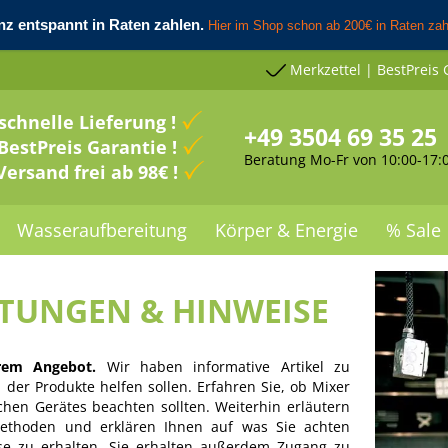
Merkzettel | BestPreis 
schnelle Lieferung !
+49 3504 69 35 25
BestPreis Garantie !
Beratung Mo-Fr von 10:00-17:
Versand frei ab 98€ !
Wasseraufbereitung
Körper & Energie
% Sale
ITUNGEN & HINWEISE
rem Angebot.
Wir haben informative Artikel zu
der Produkte helfen sollen. Erfahren Sie, ob Mixer
chen Gerätes beachten sollten. Weiterhin erläutern
rmethoden und erklären Ihnen auf was Sie achten
se zu erhalten. Sie erhalten außerdem Zugang zu