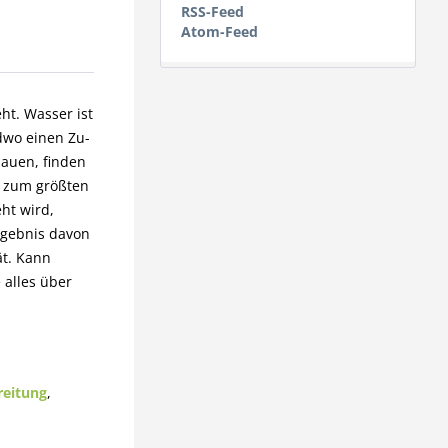
RSS-Feed
Atom-Feed
ht. Wasser ist
ndwo einen Zu-
hauen, finden
r zum größten
ht wird,
rgebnis davon
ät. Kann
 alles über
reitung
,