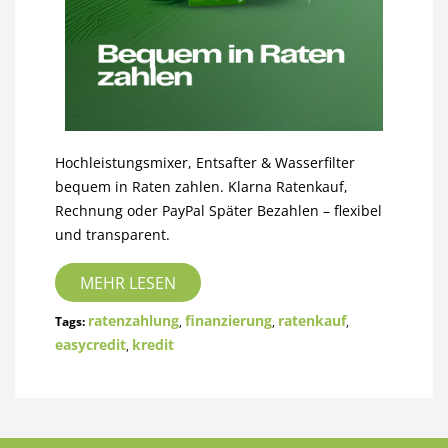
Hochleistungsmixer, Entsafter & Wasserfilter
bequem in Raten zahlen. Klarna Ratenkauf,
Rechnung oder PayPal Später Bezahlen – flexibel
und transparent.
MEHR LESEN
ratenzahlung
finanzierung
ratenkauf
Tags:
,
,
,
easycredit
kredit
,