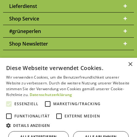
Lieferdienst
Shop Service
#grüneperlen
Shop Newsletter
×
Diese Webseite verwendet Cookies.
Versandkosten
* Alle Preise inkl. gesetzl. Mehrwertsteuer zzgl.
und
Wir verwenden Cookies, um die Benutzerfreundlichkeit unserer
ggf. Nachnahmegebühren, wenn nicht anders beschrieben | Bitte
Website zu verbessern. Durch die weitere Nutzung unserer Webseite
Datenschutzerklärung
beachten Sie unsere
stimmen Sie der Verwendung von Cookies gemäß unserer Cookie-
Richtlinie zu.
Datenschutzerklärung
ESSENZIELL
MARKETING/TRACKING
FUNKTIONALITÄT
EXTERNE MEDIEN
Kontakt aufnehmen
DETAILS ANZEIGEN
ALLE AKZEPTIEREN
ALLE ABLEHNEN