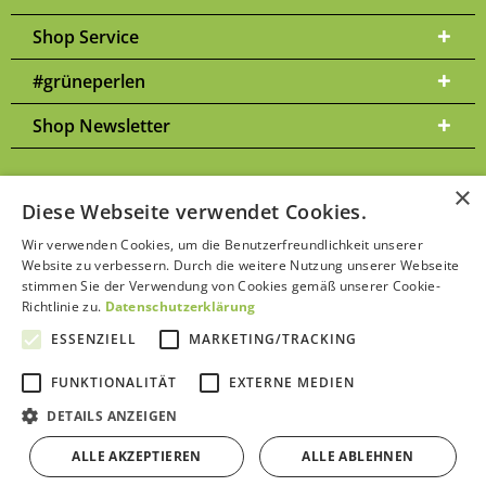
Shop Service
#grüneperlen
Shop Newsletter
×
Diese Webseite verwendet Cookies.
Versandkosten
* Alle Preise inkl. gesetzl. Mehrwertsteuer zzgl.
und
Wir verwenden Cookies, um die Benutzerfreundlichkeit unserer
ggf. Nachnahmegebühren, wenn nicht anders beschrieben | Bitte
Website zu verbessern. Durch die weitere Nutzung unserer Webseite
Datenschutzerklärung
beachten Sie unsere
stimmen Sie der Verwendung von Cookies gemäß unserer Cookie-
Richtlinie zu.
Datenschutzerklärung
ESSENZIELL
MARKETING/TRACKING
FUNKTIONALITÄT
EXTERNE MEDIEN
Kontakt aufnehmen
DETAILS ANZEIGEN
ALLE AKZEPTIEREN
ALLE ABLEHNEN
Bewertungen von Trustami anzeigen