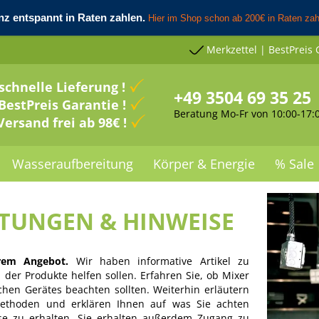
Merkzettel | BestPreis 
schnelle Lieferung !
+49 3504 69 35 25
BestPreis Garantie !
Beratung Mo-Fr von 10:00-17:
Versand frei ab 98€ !
Wasseraufbereitung
Körper & Energie
% Sale
ITUNGEN & HINWEISE
rem Angebot.
Wir haben informative Artikel zu
der Produkte helfen sollen. Erfahren Sie, ob Mixer
chen Gerätes beachten sollten. Weiterhin erläutern
rmethoden und erklären Ihnen auf was Sie achten
se zu erhalten. Sie erhalten außerdem Zugang zu