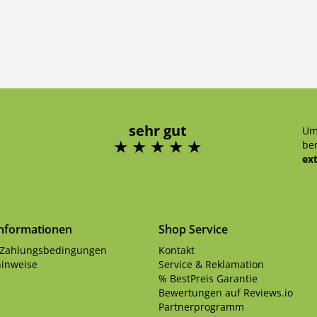
sehr gut
Um
ben
ex
Informationen
Shop Service
 Zahlungsbedingungen
Kontakt
inweise
Service & Reklamation
% BestPreis Garantie
Bewertungen auf Reviews.io
Partnerprogramm