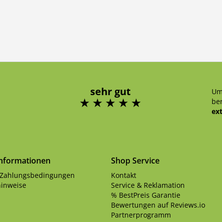
sehr gut
Um
ben
ex
Informationen
Shop Service
 Zahlungsbedingungen
Kontakt
inweise
Service & Reklamation
% BestPreis Garantie
Bewertungen auf Reviews.io
Partnerprogramm