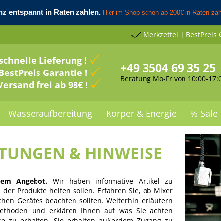
Merkzettel | BestPreis 
schnelle Lieferung !
+49 3504 69 35 25
BestPreis Garantie !
Beratung Mo-Fr von 10:00-17:
Versand frei ab 98€ !
Wasseraufbereitung
Körper & Energie
% Sale
ITUNGEN & HINWEISE
rem Angebot.
Wir haben informative Artikel zu
der Produkte helfen sollen. Erfahren Sie, ob Mixer
chen Gerätes beachten sollten. Weiterhin erläutern
rmethoden und erklären Ihnen auf was Sie achten
se zu erhalten. Sie erhalten außerdem Zugang zu