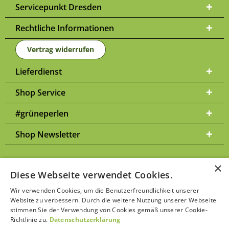
Servicepunkt Dresden
Rechtliche Informationen
Vertrag widerrufen
Lieferdienst
Shop Service
#grüneperlen
Shop Newsletter
×
Diese Webseite verwendet Cookies.
Versandkosten
* Alle Preise inkl. gesetzl. Mehrwertsteuer zzgl.
und
Wir verwenden Cookies, um die Benutzerfreundlichkeit unserer
ggf. Nachnahmegebühren, wenn nicht anders beschrieben | Bitte
Website zu verbessern. Durch die weitere Nutzung unserer Webseite
Datenschutzerklärung
beachten Sie unsere
stimmen Sie der Verwendung von Cookies gemäß unserer Cookie-
Richtlinie zu.
Datenschutzerklärung