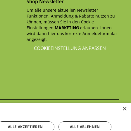
Shop Newsletter
Um alle unsere aktuellen Newsletter
Funktionen, Anmeldung & Rabatte nutzen zu
können, müssen Sie in den Cookie
Einstellungen
MARKETING
erlauben. Ihnen
wird dann hier das korrekte Anmeldeformular
angezeigt.
COOKIEEINSTELLUNG ANPASSEN
×
Datenschutzerklärung
itte beachten Sie unsere
ALLE AKZEPTIEREN
ALLE ABLEHNEN
Kontakt aufnehmen