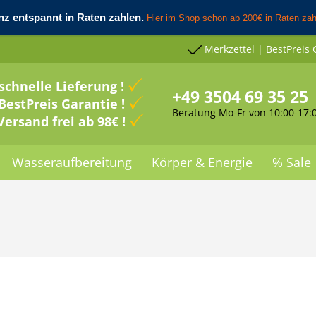
Merkzettel | BestPreis 
schnelle Lieferung !
+49 3504 69 35 25
BestPreis Garantie !
Beratung Mo-Fr von 10:00-17:
Versand frei ab 98€ !
Wasseraufbereitung
Körper & Energie
% Sale