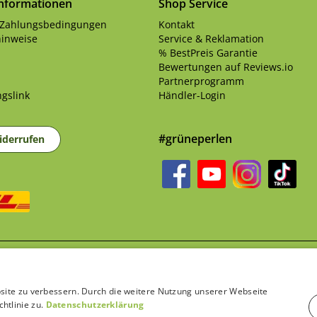
Informationen
Shop Service
 Zahlungsbedingungen
Kontakt
inweise
Service & Reklamation
% BestPreis Garantie
Bewertungen auf Reviews.io
Partnerprogramm
gslink
Händler-Login
#grüneperlen
iderrufen
sandkosten
und ggf. Nachnahmegebühren, wenn nicht anders beschrieben | B
site zu verbessern. Durch die weitere Nutzung unserer Webseite
htlinie zu.
Datenschutzerklärung