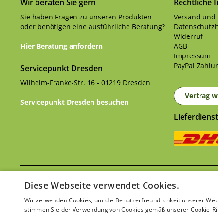
Wir beraten Sie gern
Rechtliche 
Sie haben Fragen zu unseren Produkten
Versand und
oder benötigen eine ausführliche Beratung?
Datenschutzh
Widerruf
Hier Beratung anfordern
AGB
Impressum
PayPal Zahlun
Servicepunkt Dresden
Wilhelm-Franke-Str. 16 - 01219 Dresden
Vertrag w
Servicepunkt Dresden besuchen
Lieferdienst
Ver
* Alle Preise inkl. gesetzl. Mehrwertsteuer zzgl.
Diese Webseite verwendet Cookies.
Wir verwenden Cookies, um die Benutzerfreundlichkeit unserer Web
stimmen Sie der Verwendung von Cookies gemäß unserer Cookie-Ric