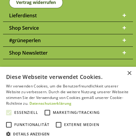
Vertrag widerrufen
Lieferdienst
Shop Service
#grüneperlen
Shop Newsletter
×
Diese Webseite verwendet Cookies.
Versandkosten
* Alle Preise inkl. gesetzl. Mehrwertsteuer zzgl.
und
Wir verwenden Cookies, um die Benutzerfreundlichkeit unserer
ggf. Nachnahmegebühren, wenn nicht anders beschrieben | Bitte
Website zu verbessern. Durch die weitere Nutzung unserer Webseite
Datenschutzerklärung
beachten Sie unsere
stimmen Sie der Verwendung von Cookies gemäß unserer Cookie-
Richtlinie zu.
Datenschutzerklärung
ESSENZIELL
MARKETING/TRACKING
FUNKTIONALITÄT
EXTERNE MEDIEN
Kontakt aufnehmen
DETAILS ANZEIGEN