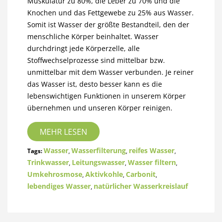
Muskulatur zu 80%, die Leber zu 70% und die
Knochen und das Fettgewebe zu 25% aus Wasser.
Somit ist Wasser der größte Bestandteil, den der
menschliche Körper beinhaltet. Wasser
durchdringt jede Körperzelle, alle
Stoffwechselprozesse sind mittelbar bzw.
unmittelbar mit dem Wasser verbunden. Je reiner
das Wasser ist, desto besser kann es die
lebenswichtigen Funktionen in unserem Körper
übernehmen und unseren Körper reinigen.
MEHR LESEN
Wasser
Wasserfilterung
reifes Wasser
Tags:
,
,
,
Trinkwasser
Leitungswasser
Wasser filtern
,
,
,
Umkehrosmose
Aktivkohle
Carbonit
,
,
,
lebendiges Wasser
natürlicher Wasserkreislauf
,