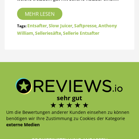
MEHR LESEN
Entsafter
Slow Juicer
Saftpresse
Anthony
Tags:
,
,
,
William
Selleriesäfte
Sellerie Entsafter
,
,
sehr gut
Um die Bewertungen anderer Kunden einsehen zu können
benötigen wir Ihre Zustimmung zu Cookies der Kategorie
externe Medien