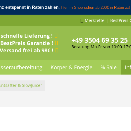
Merkzettel | BestPreis 
schnelle Lieferung !
+49 3504 69 35 25
BestPreis Garantie !
Beratung Mo-Fr von 10:00-17:
Versand frei ab 98€ !
sseraufbereitung
Körper & Energie
% Sale
In
Entsafter & SlowJuicer