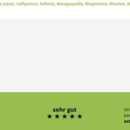
w Juicer
,
Saftpresse
,
Sellerie
,
Bezugsquelle
,
Biogemüse
,
Bioobst
,
B
sehr gut
Um
ben
ex