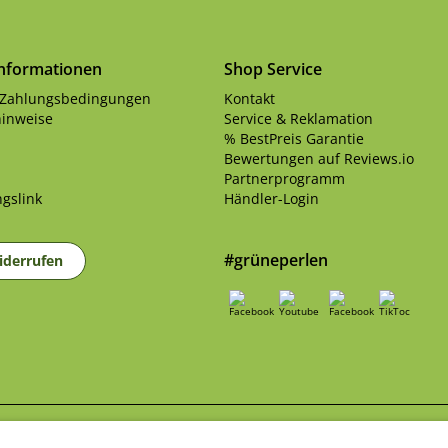
Informationen
Shop Service
 Zahlungsbedingungen
Kontakt
inweise
Service & Reklamation
% BestPreis Garantie
Bewertungen auf Reviews.io
Partnerprogramm
gslink
Händler-Login
#grüneperlen
iderrufen
sandkosten
und ggf. Nachnahmegebühren, wenn nicht anders beschrieben | B