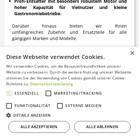
Profi-Entsafter mit besonders robustem Motor und
hoher Kapazität für Vielnutzer und kleine
Gastronomiebetriebe.
Darüber hinaus bieten wir Ihnen
umfangreiches
Zubehör und Ersatzteile
für alle
gängigen Marken und Modelle.
×
Diese Webseite verwendet Cookies.
Entsafter fürs Büro,
Wir verwenden Cookies, um die Benutzerfreundlichkeit unserer
Fitnessstudio oder
Website zu verbessern. Durch die weitere Nutzung unserer Webseite
stimmen Sie der Verwendung von Cookies gemäß unserer Cookie-
unterwegs
Richtlinie zu.
Datenschutzerklärung
ESSENZIELL
MARKETING/TRACKING
Nicht nur zu Hause lohnt sich ein Entsafter! Immer
FUNKTIONALITÄT
EXTERNE MEDIEN
mehr Menschen bereiten sich mit Slow Juicer und
Kontakt aufnehmen
Saftpressen auch im Büro oder Fitnessbereich
DETAILS ANZEIGEN
gesunde, individuelle Drinks zu. Mobile, kleinere Slow
Juicer oder Zitruspressen lassen sich bequem
ALLE AKZEPTIEREN
ALLE ABLEHNEN
Bewertungen von Trustami anzeigen
transportieren und sorgen jederzeit für den