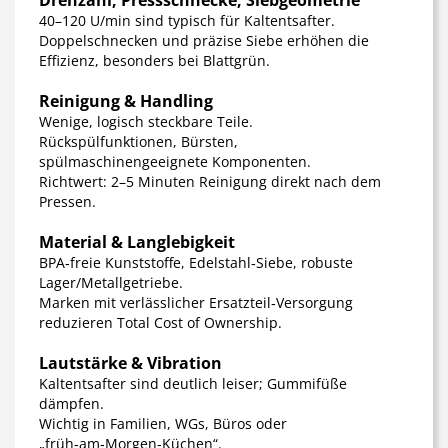
Drehzahl, Pressschnecke, Siebgeometrie
40–120 U/min sind typisch für Kaltentsafter.
Doppelschnecken und präzise Siebe erhöhen die
Effizienz, besonders bei Blattgrün.
Reinigung & Handling
Wenige, logisch steckbare Teile.
Rückspülfunktionen, Bürsten,
spülmaschinengeeignete Komponenten.
Richtwert: 2–5 Minuten Reinigung direkt nach dem
Pressen.
Material & Langlebigkeit
BPA‑freie Kunststoffe, Edelstahl‑Siebe, robuste
Lager/Metallgetriebe.
Marken mit verlässlicher Ersatzteil‑Versorgung
reduzieren Total Cost of Ownership.
Lautstärke & Vibration
Kaltentsafter sind deutlich leiser; Gummifüße
dämpfen.
Wichtig in Familien, WGs, Büros oder
„früh‑am‑Morgen‑Küchen“.