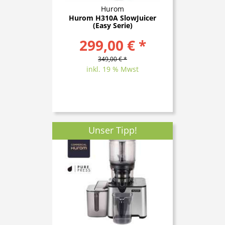
Hurom
Hurom H310A SlowJuicer
(Easy Serie)
299,00 € *
349,00 € *
inkl. 19 % Mwst
Unser Tipp!