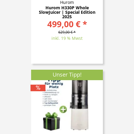
Hurom
Hurom H330P Whole
SlowJuicer | Special Edition
2025
499,00 € *
629,00 € *
inkl. 19 % Mwst
Unser Tipp!