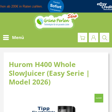
Menü
Hurom H400 Whole
SlowJuicer (Easy Serie |
Model 2026)