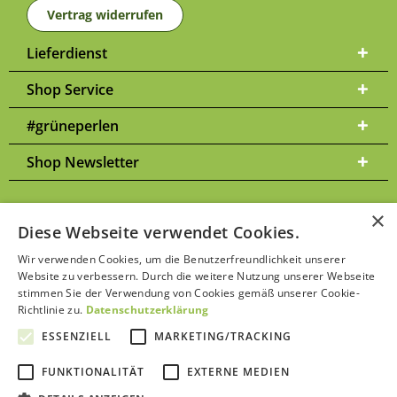
Vertrag widerrufen
Lieferdienst
Shop Service
#grüneperlen
Shop Newsletter
×
Diese Webseite verwendet Cookies.
Versandkosten
* Alle Preise inkl. gesetzl. Mehrwertsteuer zzgl.
und
Wir verwenden Cookies, um die Benutzerfreundlichkeit unserer
ggf. Nachnahmegebühren, wenn nicht anders beschrieben | Bitte
Website zu verbessern. Durch die weitere Nutzung unserer Webseite
Datenschutzerklärung
beachten Sie unsere
stimmen Sie der Verwendung von Cookies gemäß unserer Cookie-
Richtlinie zu.
Datenschutzerklärung
ESSENZIELL
MARKETING/TRACKING
FUNKTIONALITÄT
EXTERNE MEDIEN
Kontakt aufnehmen