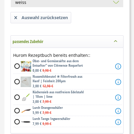
Auswahl zurücksetzen
passendes Zubehör
Hurom Rezeptbuch bereits enthalten::
Obst- und Gemüsesäfte aus dem
Entsafter“ von Clémence Roquefort
0,00 €
9,90 €
Nussmilchbeutel ❀ Filterfrosch aus
Hanf | Feinheit 200μm
3,00 €
12,90 €
Küchensieb aus rostfreiem Edelstahl
| 10cm | lime
3,00 €
7,99 €
Lurch Orangenschäler
5,99 €
7,99 €
Lurch Tango Ingwerschäler
7,99 €
9,99 €