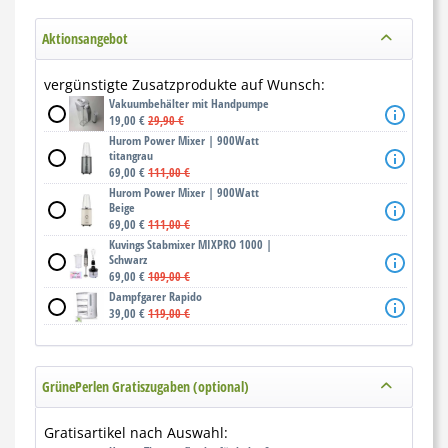
Aktionsangebot
vergünstigte Zusatzprodukte auf Wunsch:
Vakuumbehälter mit Handpumpe
19,00 €
29,90 €
Hurom Power Mixer | 900Watt
titangrau
69,00 €
111,00 €
Hurom Power Mixer | 900Watt
Beige
69,00 €
111,00 €
Kuvings Stabmixer MIXPRO 1000 |
Schwarz
69,00 €
109,00 €
Dampfgarer Rapido
39,00 €
119,00 €
GrünePerlen Gratiszugaben (optional)
Gratisartikel nach Auswahl: