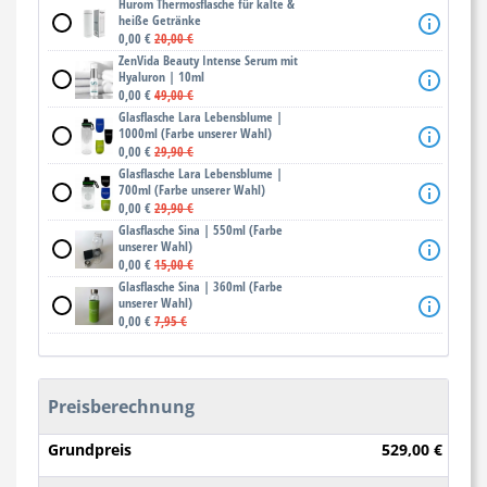
Hurom Thermosflasche für kalte &
heiße Getränke
0,00 €
20,00 €
ZenVida Beauty Intense Serum mit
Hyaluron | 10ml
0,00 €
49,00 €
Glasflasche Lara Lebensblume |
1000ml (Farbe unserer Wahl)
0,00 €
29,90 €
Glasflasche Lara Lebensblume |
700ml (Farbe unserer Wahl)
0,00 €
29,90 €
Glasflasche Sina | 550ml (Farbe
unserer Wahl)
0,00 €
15,00 €
Glasflasche Sina | 360ml (Farbe
unserer Wahl)
0,00 €
7,95 €
Preisberechnung
Grundpreis
529,00 €