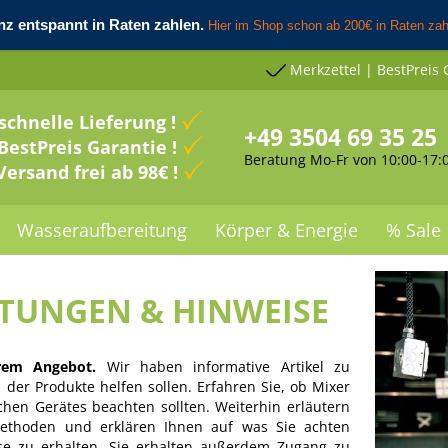
Merkzettel | BestPreis 
schnelle Lieferung !
+49 3504 69 35 25
BestPreis Garantie !
Beratung Mo-Fr von 10:00-17:
Versand frei ab 98€ !
Wasseraufbereitung
Körper & Energie
% Sale
ITUNGEN & HINWEISE
rem Angebot.
Wir haben informative Artikel zu
der Produkte helfen sollen. Erfahren Sie, ob Mixer
chen Gerätes beachten sollten. Weiterhin erläutern
rmethoden und erklären Ihnen auf was Sie achten
se zu erhalten. Sie erhalten außerdem Zugang zu