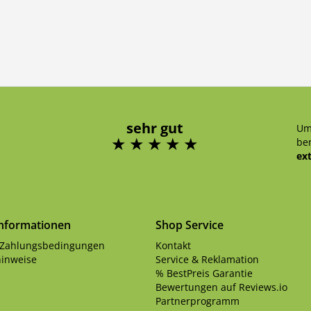
sehr gut
Um
ben
ex
Informationen
Shop Service
 Zahlungsbedingungen
Kontakt
inweise
Service & Reklamation
% BestPreis Garantie
Bewertungen auf Reviews.io
Partnerprogramm