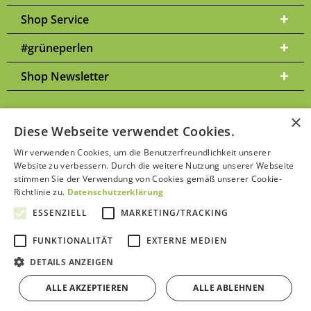
Shop Service
#grüneperlen
Shop Newsletter
×
Diese Webseite verwendet Cookies.
Versandkosten
* Alle Preise inkl. gesetzl. Mehrwertsteuer zzgl.
und
Wir verwenden Cookies, um die Benutzerfreundlichkeit unserer
ggf. Nachnahmegebühren, wenn nicht anders beschrieben | Bitte
Website zu verbessern. Durch die weitere Nutzung unserer Webseite
Datenschutzerklärung
beachten Sie unsere
stimmen Sie der Verwendung von Cookies gemäß unserer Cookie-
Richtlinie zu.
Datenschutzerklärung
ESSENZIELL
MARKETING/TRACKING
FUNKTIONALITÄT
EXTERNE MEDIEN
Kontakt aufnehmen
DETAILS ANZEIGEN
ALLE AKZEPTIEREN
ALLE ABLEHNEN
Bewertungen von Trustami anzeigen