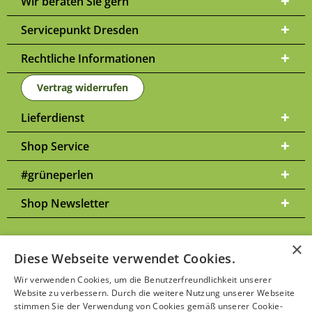
Wir beraten Sie gern
Servicepunkt Dresden
Rechtliche Informationen
Vertrag widerrufen
Lieferdienst
Shop Service
#grüneperlen
Shop Newsletter
×
Diese Webseite verwendet Cookies.
Versandkosten
* Alle Preise inkl. gesetzl. Mehrwertsteuer zzgl.
und
Wir verwenden Cookies, um die Benutzerfreundlichkeit unserer
ggf. Nachnahmegebühren, wenn nicht anders beschrieben | Bitte
Website zu verbessern. Durch die weitere Nutzung unserer Webseite
Datenschutzerklärung
beachten Sie unsere
stimmen Sie der Verwendung von Cookies gemäß unserer Cookie-