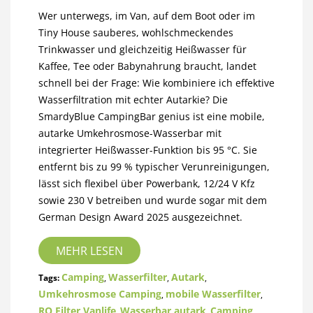
Wer unterwegs, im Van, auf dem Boot oder im
Tiny House sauberes, wohlschmeckendes
Trinkwasser und gleichzeitig Heißwasser für
Kaffee, Tee oder Babynahrung braucht, landet
schnell bei der Frage: Wie kombiniere ich effektive
Wasserfiltration mit echter Autarkie? Die
SmardyBlue CampingBar genius ist eine mobile,
autarke Umkehrosmose-Wasserbar mit
integrierter Heißwasser-Funktion bis 95 °C. Sie
entfernt bis zu 99 % typischer Verunreinigungen,
lässt sich flexibel über Powerbank, 12/24 V Kfz
sowie 230 V betreiben und wurde sogar mit dem
German Design Award 2025 ausgezeichnet.
MEHR LESEN
Camping
Wasserfilter
Autark
Tags:
,
,
,
Umkehrosmose Camping
mobile Wasserfilter
,
,
RO Filter Vanlife
Wasserbar autark
Camping
,
,