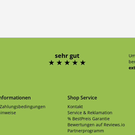
sehr gut
Um
ben
ex
Informationen
Shop Service
 Zahlungsbedingungen
Kontakt
inweise
Service & Reklamation
% BestPreis Garantie
Bewertungen auf Reviews.io
Partnerprogramm