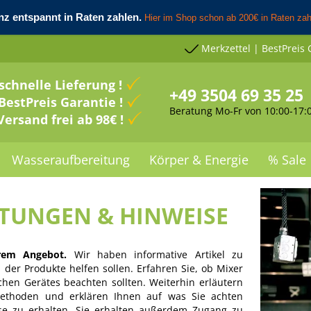
Merkzettel | BestPreis 
schnelle Lieferung !
+49 3504 69 35 25
BestPreis Garantie !
Beratung Mo-Fr von 10:00-17:
Versand frei ab 98€ !
Wasseraufbereitung
Körper & Energie
% Sale
ITUNGEN & HINWEISE
rem Angebot.
Wir haben informative Artikel zu
der Produkte helfen sollen. Erfahren Sie, ob Mixer
chen Gerätes beachten sollten. Weiterhin erläutern
rmethoden und erklären Ihnen auf was Sie achten
se zu erhalten. Sie erhalten außerdem Zugang zu