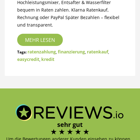
Hochleistungsmixer, Entsafter & Wasserfilter
bequem in Raten zahlen. Klarna Ratenkauf,
Rechnung oder PayPal Später Bezahlen – flexibel
und transparent.
MEHR LESEN
ratenzahlung
finanzierung
ratenkauf
Tags:
,
,
,
easycredit
kredit
,
sehr gut
Um die Bewertungen anderer Kunden einsehen zu können