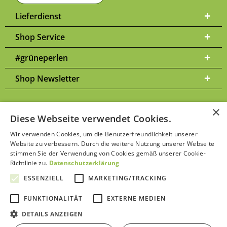
Lieferdienst
Shop Service
#grüneperlen
Shop Newsletter
×
Diese Webseite verwendet Cookies.
Versandkosten
* Alle Preise inkl. gesetzl. Mehrwertsteuer zzgl.
und
Wir verwenden Cookies, um die Benutzerfreundlichkeit unserer
ggf. Nachnahmegebühren, wenn nicht anders beschrieben | Bitte
Website zu verbessern. Durch die weitere Nutzung unserer Webseite
Datenschutzerklärung
beachten Sie unsere
stimmen Sie der Verwendung von Cookies gemäß unserer Cookie-
Richtlinie zu.
Datenschutzerklärung
ESSENZIELL
MARKETING/TRACKING
FUNKTIONALITÄT
EXTERNE MEDIEN
Kontakt aufnehmen
DETAILS ANZEIGEN