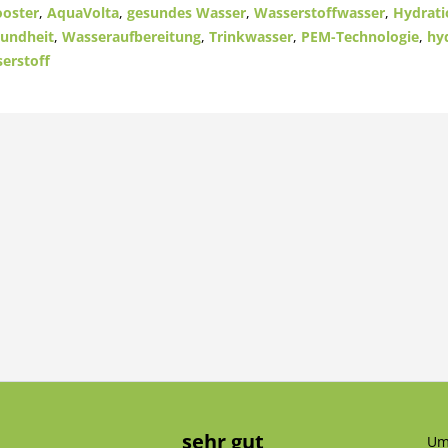
ooster
,
AquaVolta
,
gesundes Wasser
,
Wasserstoffwasser
,
Hydrati
undheit
,
Wasseraufbereitung
,
Trinkwasser
,
PEM-Technologie
,
hy
erstoff
sehr gut
Um