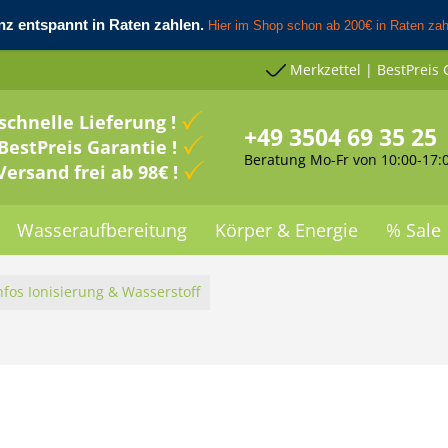
Merkzettel | BestPreis 
schnelle Lieferung !
+49 3504 69 35 25
BestPreis Garantie !
Beratung Mo-Fr von 10:00-17:
Versand frei ab 98€ !
Wasseraufbereitung
Körper & Energie
% Sale
nfos Ionisierung & Wasserstoff